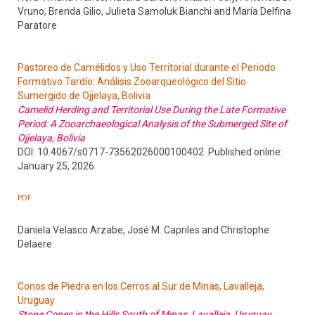
Vruno, Brenda Gilio, Julieta Samoluk Bianchi and María Delfina
Paratore
Pastoreo de Camélidos y Uso Territorial durante el Periodo
Formativo Tardío: Análisis Zooarqueológico del Sitio
Sumergido de Ojjelaya, Bolivia
Camelid Herding and Territorial Use During the Late Formative
Period: A Zooarchaeological Analysis of the Submerged Site of
Ojjelaya, Bolivia
DOI: 10.4067/s0717-73562026000100402. Published online:
January 25, 2026.
PDF
Daniela Velasco Arzabe, José M. Capriles and Christophe
Delaere
Conos de Piedra en los Cerros al Sur de Minas, Lavalleja,
Uruguay
Stone Cones in the Hills South of Minas, Lavalleja, Uruguay