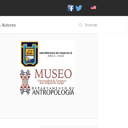
a Autores
♣