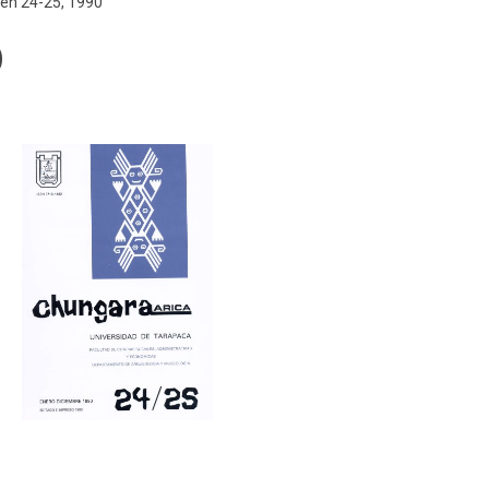
en 24-25, 1990
0