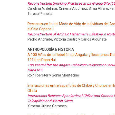
Reconstructing Smoking Practices at La Granja Site (13
Carolina A. Belmar, Ximena Albornoz, Silvia Alfaro, Fe
Teresa Planella
Reconstrucción del Modo de Vida de Individuos del Arc
el Sitio Copaca 1
Reconstruction of Archaic Fishermen’s Lifestyle in Nort
Pedro Andrade, Victoria Castro y Carlos Aldunate
ANTROPOLOGÍA E HISTORIA
A 100 Años de la Rebelión de Angata: ¿Resistencia Reli
1914 en Rapa Nui
100 Years after the Angata Rebellion: Religious or Secul
Rapa Nui
Rolf Foerster y Sonia Montecino
Interacciones entre Españoles de Chiloé y Chonos en los 
Olleta
Interactions Between Spaniards of Chiloé and Chonos in
Talcapillán and Martín Olleta
Ximena Urbina Carrasco