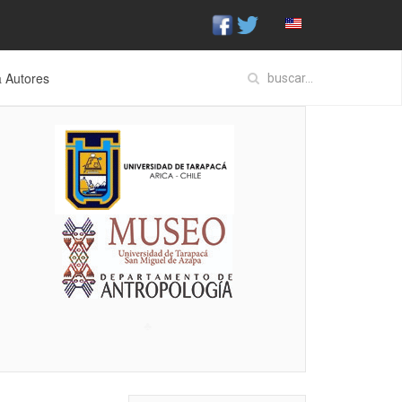
a Autores
♣