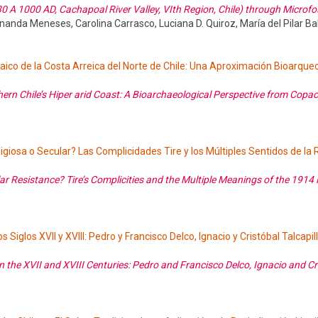
0 A 1000 AD, Cachapoal River Valley, VIth Region, Chile) through Microfo
rnanda Meneses, Carolina Carrasco, Luciana D. Quiroz, María del Pilar B
aico de la Costa Arreica del Norte de Chile: Una Aproximación Bioarque
hern Chile’s Hiper arid Coast: A Bioarchaeological Perspective from Copa
giosa o Secular? Las Complicidades Tire y los Múltiples Sentidos de la 
ar Resistance? Tire’s Complicities and the Multiple Meanings of the 1914 
Siglos XVII y XVIII: Pedro y Francisco Delco, Ignacio y Cristóbal Talcapil
 the XVII and XVIII Centuries: Pedro and Francisco Delco, Ignacio and Cr