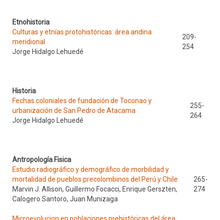
Etnohistoria
Culturas y etnías protohistóricas: área andina
209-
meridional
254
Jorge Hidalgo Lehuedé
Historia
Fechas coloniales de fundación de Toconao y
255-
urbanización de San Pedro de Atacama
264
Jorge Hidalgo Lehuedé
Antropología Fisica
Estudio radiográfico y demográfico de morbilidad y
mortalidad de pueblos precolombinos del Perú y Chile
265-
Marvin J. Allison, Guillermo Focacci, Enrique Gerszten,
274
Calogero Santoro, Juan Munizaga
Microevolucion en poblaciones prehistóricas del área