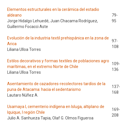
Elementos estructurales en la cerámica del estadio
aldeano
79-
Jorge Hidalgo Lehuedé, Juan Chacama Rodríguez,
95
Guillermo Focacci Aste
Evolución de la industria textil prehispánica en la zona de
97-
Arica
108
Liliana Ulloa Torres
Estilos decorativos y formas textiles de poblaciones agro
109-
marítimas, en el extremo Norte de Chile
136
Liliana Ulloa Torres
Asentamiento de cazadores-recolectores tardíos de la
137-
puna de Atacama: hacia el sedentarismo
168
Lautaro Núñez A.
Usamaya I, cementerio indígena en Isluga, altiplano de
169-
Iquique, I región Chile
208
Julio A. Sanhueza Tapia, Olaf G. Olmos Figueroa