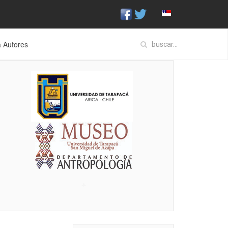
a Autores
♣