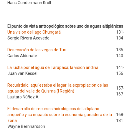
Hans Gundermann Kröll
El punto de vista antropológico sobre uso de aguas altiplánicas
Una vision del lago Chungará
131-
Sergio Rivera Acevedo
134
Desecación de las vegas de Turi
135-
Carlos Aldunate
140
La lucha por el agua de Tarapacá; la visión andina
141-
Juan van Kessel
156
Recuérdalo, aquí estaba el lagar: la expropiación de las
157-
aguas del valle de Quisma (I Región)
167
Lautaro Núñez A.
El desarrollo de recursos hidrológicos del altiplano
ariqueño y su impacto sobre la economía ganadera de la
168-
zona
181
Wayne Bernhardson