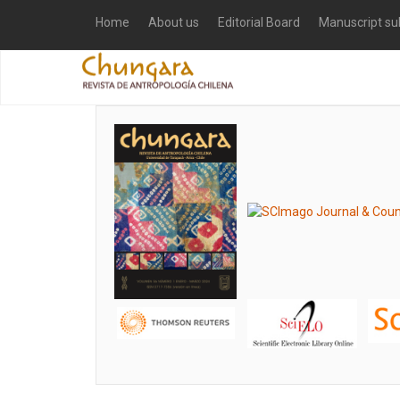
Home
About us
Editorial Board
Manuscript su