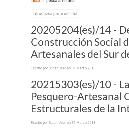
Inicio
pesca artesanal
20205204(es)/14 - D
Construcción Social 
Artesanales del Sur d
Escrito por Super User en
31 Marzo 2018
.
20215303(es)/10 - La 
Pesquero-Artesanal Ch
Estructurales de la 
Escrito por Super User en
31 Marzo 2018
.