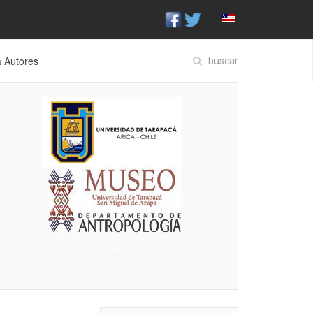
a Autores
♣