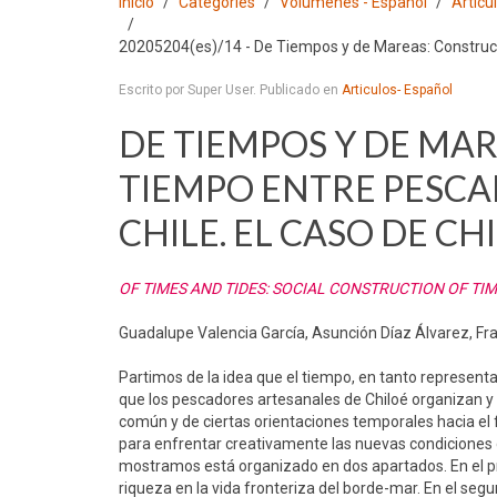
Inicio
Categories
Volumenes - Español
Articu
20205204(es)/14 - De Tiempos y de Mareas: Construcci
Escrito por Super User. Publicado en
Articulos- Español
DE TIEMPOS Y DE MA
TIEMPO ENTRE PESCA
CHILE. EL CASO DE CH
OF TIMES AND TIDES: SOCIAL CONSTRUCTION OF TI
Guadalupe Valencia García, Asunción Díaz Álvarez, Fr
Partimos de la idea que el tiempo, en tanto representa
que los pescadores artesanales de Chiloé organizan y
común y de ciertas orientaciones temporales hacia el f
para enfrentar creativamente las nuevas condiciones d
mostramos está organizado en dos apartados. En el 
riqueza en la vida fronteriza del borde-mar. En el se