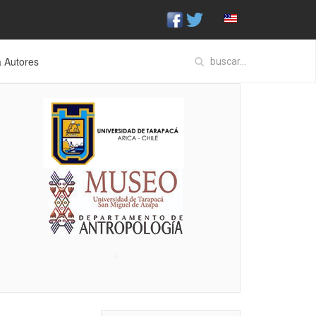
a Autores
♣