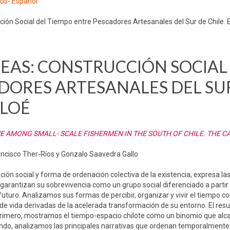
los- Español
ón Social del Tiempo entre Pescadores Artesanales del Sur de Chile. E
REAS: CONSTRUCCIÓN SOCIAL
DORES ARTESANALES DEL SU
ILOÉ
ME AMONG SMALL- SCALE FISHERMEN IN THE SOUTH OF CHILE. THE C
ancisco Ther-Ríos y Gonzalo Saavedra Gallo
ción social y forma de ordenación colectiva de la existencia, expresa l
 garantizan su sobrevivencia como un grupo social diferenciado a part
uturo. Analizamos sus formas de percibir, organizar y vivir el tiempo 
e vida derivadas de la acelerada transformación de su entorno. El res
primero, mostramos el tiempo-espacio chilote como un binomio que al
gundo, analizamos las principales narrativas que ordenan temporalmente 