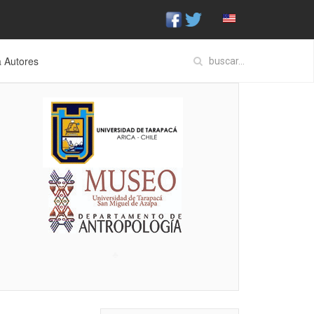
a Autores
♣