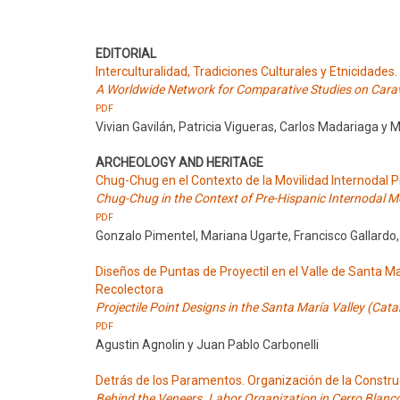
EDITORIAL
Interculturalidad, Tradiciones Culturales y Etnicidades
A Worldwide Network for Comparative Studies on Carav
PDF
Vivian Gavilán, Patricia Vigueras, Carlos Madariaga y M
ARCHEOLOGY AND HERITAGE
Chug-Chug en el Contexto de la Movilidad Internodal P
Chug-Chug in the Context of Pre-Hispanic Internodal Mob
PDF
Gonzalo Pimentel, Mariana Ugarte, Francisco Gallardo,
Diseños de Puntas de Proyectil en el Valle de Santa 
Recolectora
Projectile Point Designs in the Santa María Valley (Ca
PDF
Agustin Agnolin y Juan Pablo Carbonelli
Detrás de los Paramentos. Organización de la Constru
Behind the Veneers. Labor Organization in Cerro Blanco 