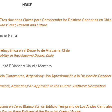
INDICE
. Tres Nociones Claves para Comprender las Políticas Sanitarias en Chile
ans: Past, Present and Future
ichel Parra
rehispánica en el Desierto de Atacama, Chile
ility, in the Atacama Desert, Chile
 José F. Blanco y Claudia Montero
María (Catamarca, Argentina): Una Aproximación a la Ocupación Cazador
tamarca, Argentina): An Approach to the Hunter - Gatherer Occupation
cción en Cerro Blanco Sur, un Edificio Temprano de Los Andes Centrales
Sur, an Early Building of the Peruvian Central Andes