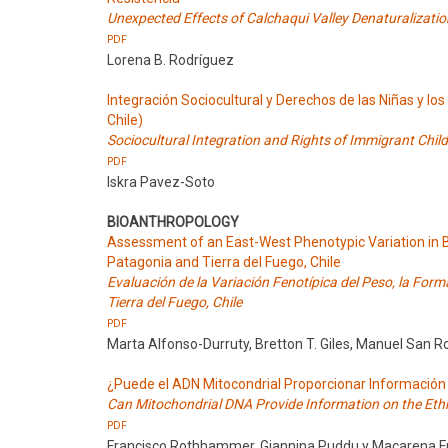
Unexpected Effects of Calchaqui Valley Denaturalizatio
PDF
Lorena B. Rodríguez
Integración Sociocultural y Derechos de las Niñas y lo
Chile)
Sociocultural Integration and Rights of Immigrant Childr
PDF
Iskra Pavez-Soto
BIOANTHROPOLOGY
Assessment of an East-West Phenotypic Variation in 
Patagonia and Tierra del Fuego, Chile
Evaluación de la Variación Fenotípica del Peso, la Fo
Tierra del Fuego, Chile
PDF
Marta Alfonso-Durruty, Bretton T. Giles, Manuel San R
¿Puede el ADN Mitocondrial Proporcionar Información 
Can Mitochondrial DNA Provide Information on the Eth
PDF
Francisco Rothhammer, Giannina Puddu y Macarena F