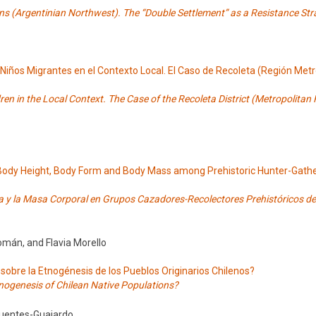
ns (Argentinian Northwest). The “Double Settlement” as a Resistance Str
s Niños Migrantes en el Contexto Local. El Caso de Recoleta (Región Metr
en in the Local Context. The Case of the Recoleta District (Metropolitan 
Body Height, Body Form and Body Mass among Prehistoric Hunter-Gathe
rma y la Masa Corporal en Grupos Cazadores-Recolectores Prehistóricos d
omán, and Flavia Morello
sobre la Etnogénesis de los Pueblos Originarios Chilenos?
nogenesis of Chilean Native Populations?
uentes-Guajardo