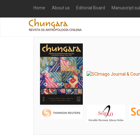
Home
About us
Editorial Board
Manuscript su