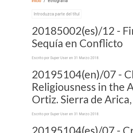
Inicio
etnografía
20185002(es)/12 - Fi
Sequía en Conflicto
Escrito por Super User en
31 Marzo 2018
.
20195104(en)/07 - Ch
Religiousness in the 
Ortiz. Sierra de Aric
Escrito por Super User en
31 Marzo 2018
.
20195104(es)/07 - Cró