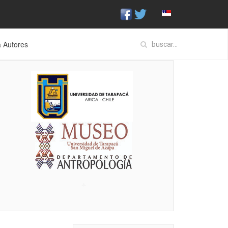
a Autores
♣