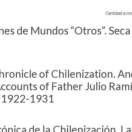
Cantidad a mo
nes de Mundos “Otros”. Seca
ronicle of Chilenization. A
Accounts of Father Julio Ram
a, 1922-1931
nica de la Chilenización. La