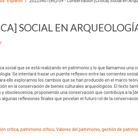
los- Español
20225401(es)/09 - Conservación [Crítica] Social en Arq
ICA] SOCIAL EN ARQUEOLOGÍ
Y
tica social que se está realizando en patrimonio y lo que llamamos una 
logía. Se intentará trazar un puente reflexivo entre las corrientes social
ara ello exploramos los cambios que se han producido en el marco teóric
ción en la conservación de bienes culturales arqueológicos. El texto tam
 y obsolescencia, proponiendo una conservación que contribuya a la [de
algunas reflexiones finales que pincelan el futuro rol de la conservació
ón crítica
,
patrimonio crítico
,
Valores del patrimonio
,
gestión de patrim