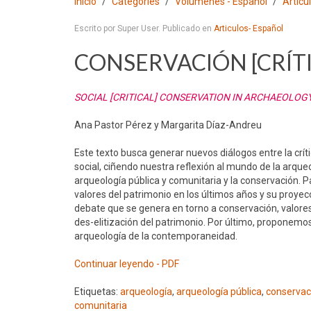
Inicio
Categories
Volumenes - Español
Articu
Escrito por Super User. Publicado en
Articulos- Español
CONSERVACIÓN [CRÍT
SOCIAL [CRITICAL] CONSERVATION IN ARCHAEOLOG
Ana Pastor Pérez y Margarita Díaz-Andreu
Este texto busca generar nuevos diálogos entre la crí
social, ciñendo nuestra reflexión al mundo de la arqueo
arqueología pública y comunitaria y la conservación. P
valores del patrimonio en los últimos años y su proyec
debate que se genera en torno a conservación, valores
des-elitización del patrimonio. Por último, proponemos 
arqueología de la contemporaneidad.
Continuar leyendo - PDF
Etiquetas:
arqueología
,
arqueología pública
,
conservaci
comunitaria