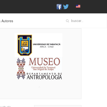
a Autores
♣