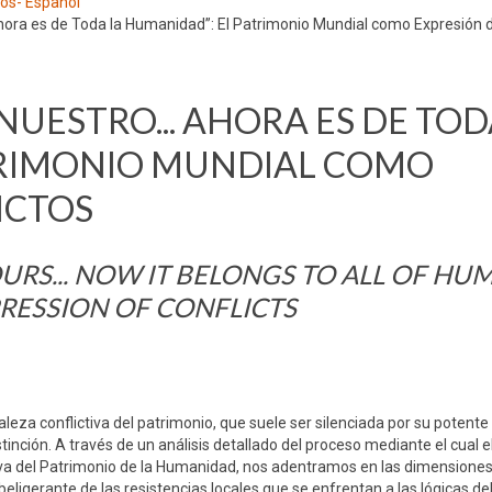
los- Español
hora es de Toda la Humanidad”: El Patrimonio Mundial como Expresión d
NUESTRO... AHORA ES DE TOD
TRIMONIO MUNDIAL COMO
ICTOS
RS... NOW IT BELONGS TO ALL OF HUM
RESSION OF CONFLICTS
raleza conflictiva del patrimonio, que suele ser silenciada por su poten
tinción. A través de un análisis detallado del proceso mediante el cual e
tiva del Patrimonio de la Humanidad, nos adentramos en las dimension
beligerante de las resistencias locales que se enfrentan a las lógicas de