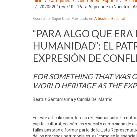
Inicio
Categories
Volumenes - Español
Articu
20205201(es)/10 - “Para Algo que Era Nuestro... A
Escrito por Super User. Publicado en
Articulos- Español
“PARA ALGO QUE ERA 
HUMANIDAD”: EL PA
EXPRESIÓN DE CONFL
FOR SOMETHING THAT WAS OU
WORLD HERITAGE AS THE EXP
Beatriz Santamarina y Camila Del Mármol
En este artículo nos interesa reflexionar sobre la natu
capital cultural, económico y social y como signo de dis
fallas pasaron a formar parte de la Lista Representa
de los procesos patrimoniales, así como en la esencia 