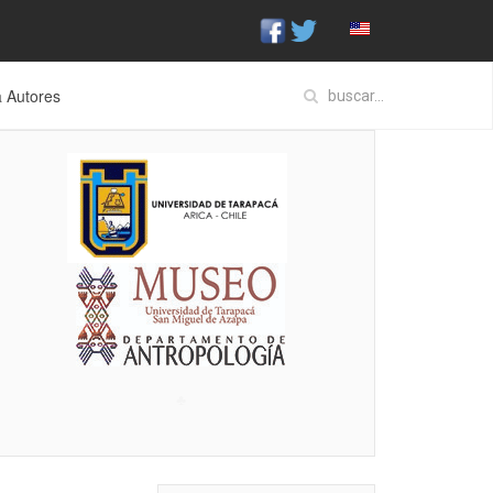
a Autores
♣