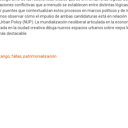
laciones conflictivas que a menudo se establecen entre distintas lógicas
zar puentes que contextualizan estos procesos en marcos políticos y d
demos observar cómo el impulso de ambas candidaturas está en relación 
Urban Policy (NUP). La mundialización neoliberal articulada en la econo
retada en la ciudad creativa dibuja nuevos espacios urbanos sobre viejos 
más destacable.
tango
,
fallas
,
patrimonialización